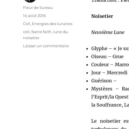
Traduction : Fle
Auteur
Fleur de Sureau
Publié
14 août 2016
Noisetier
le
Catégories
Coll
,
Energies des lunaires
Étiquettes
coll
,
faerie faith
,
lune du
Neuvième Lune
noisetier
sur
Laisser un commentaire
Glyphe – « Je s
Energies
Oiseau – Grue
des
Arbres
Couleur – Marr
Lunaires
Jour – Mercredi
:
Guérison –
le
Noisetier
Mystères – Radi
l’Esprit/la Ques
la Souffrance, L
Le noisetier e