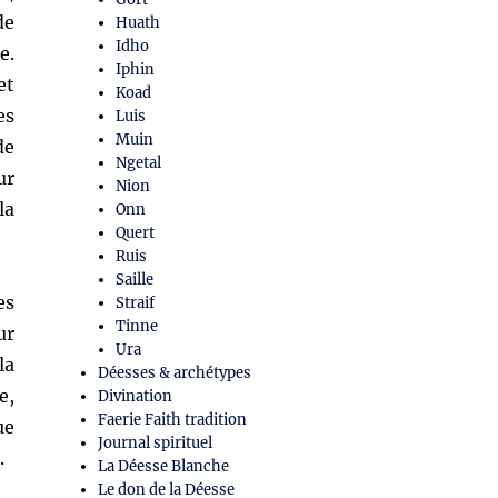
de
Huath
Idho
e.
Iphin
et
Koad
es
Luis
Muin
de
Ngetal
ur
Nion
la
Onn
Quert
Ruis
Saille
es
Straif
Tinne
ur
Ura
la
Déesses & archétypes
e,
Divination
Faerie Faith tradition
ue
Journal spirituel
.
La Déesse Blanche
Le don de la Déesse