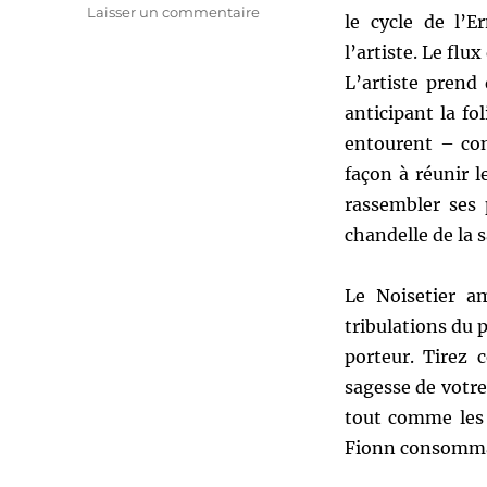
sur
Laisser un commentaire
le cycle de l’E
Energies
l’artiste. Le flu
lunaires
et
L’artiste prend 
Mystères
anticipant la fo
:
entourent – con
le
Noisetier
façon à réunir 
rassembler ses 
chandelle de la 
Le Noisetier am
tribulations du 
porteur. Tirez c
sagesse de votre
tout comme les
Fionn consomma (