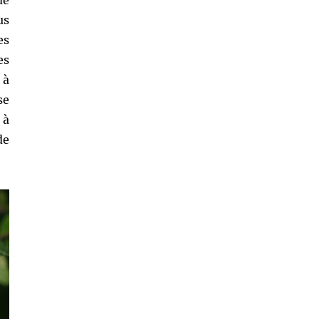
de
us
es
es
 à
se
 à
de