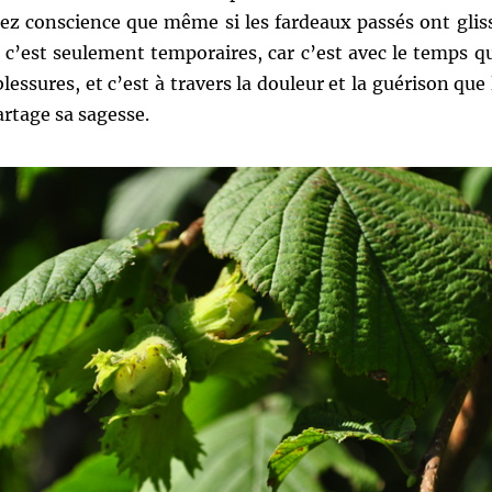
nez conscience que même si les fardeaux passés ont glis
 c’est seulement temporaires, car c’est avec le temps q
 blessures, et c’est à travers la douleur et la guérison que 
rtage sa sagesse.