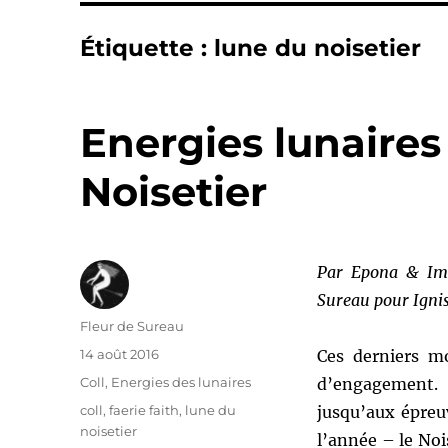
Étiquette :
lune du noisetier
Energies lunaires 
Noisetier
Par Epona & Imr
Sureau pour Igni
Auteur
Fleur de Sureau
Publié
14 août 2016
Ces derniers mo
le
Catégories
Coll
,
Energies des lunaires
d’engagement. 
Étiquettes
coll
,
faerie faith
,
lune du
jusqu’aux épreu
noisetier
l’année – le Nois