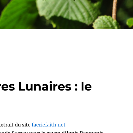
es Lunaires : le
xtrait du site
faeriefaith.net