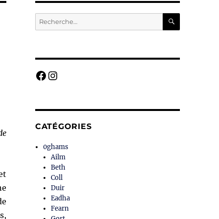
RECHERC
Recherche
pour :
Facebook
Instagram
CATÉGORIES
de
0ghams
Ailm
Beth
et
Coll
ne
Duir
Eadha
de
Fearn
s,
Gort