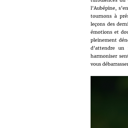
turbulences du 
l’Aubépine, s’e
tournons à prés
leçons des dern
émotions et do
pleinement déno
d’attendre un 
harmoniser sent
vous débarrasser