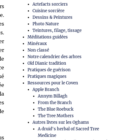
Artefacts sorciers
rs
Cuisine sorcière
e.
Dessins & Peintures
es
Photo Nature
Teintures, filage, tissage
s.
Méditations guidées
er
Minéraux
er
Non classé
Notre calendrier des arbres
le
Old Dianic tradition
ce
Pratiques de guérison
sé
Pratiques magiques
Ressources pour le Coven
ée
Apple Branch
la
Annym Billagh
es
From the Branch
The Blue Roebuck
de
The Tree Mothers
Autres livres sur les Oghams
A druid's herbal of Sacred Tree
Medicine
us