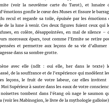
rmite (voir la neuvième carte du Tarot), et lunaire 
x d’émotions gonfle le cœur des Muses et fissure le barrag
du recul et regarde sa toile, épuisée par les émotions 
lie de la lune à venir. Ces deux figures fuient ceux qui l
fuses, en colère, désappointées, en mal de silence – 
leurs morceaux épars, tout comme l’Ermite se retire po
pensées et permettre aux leçons de sa vie d’allumer 
sagesse dans sa sombre grotte.
ène avec elle (ndlt : oui elle, her dans le texte) l
passé, de la souffrance et de l’expérience qui modèlent le
es leçons, le fruit de votre labeur, car elles invitent 
 Moi Supérieur à sauter dans les eaux de votre conscienc
 noisettes tombent dans l’étang où nage le saumon q
voir les Mabinogion, le livre de la mythologie galloise)