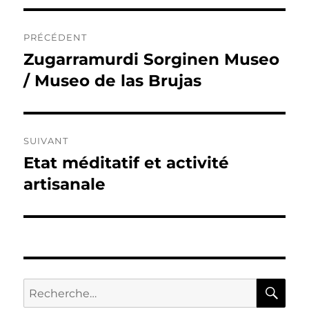
Navigation
PRÉCÉDENT
de
Zugarramurdi Sorginen Museo
Publication
précédente :
/ Museo de las Brujas
l’article
SUIVANT
Etat méditatif et activité
Publication
suivante :
artisanale
RE
Recherche
pour :