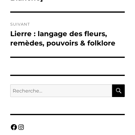
SUIVANT
Lierre : langage des fleurs,
Publication
suivante :
remèdes, pouvoirs & folklore
RE
Recherche
pour :
Facebook
Instagram