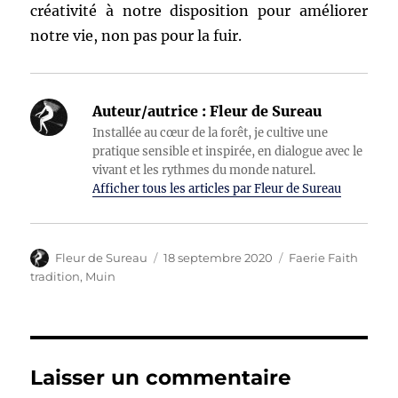
créativité à notre disposition pour améliorer
notre vie, non pas pour la fuir.
Auteur/autrice :
Fleur de Sureau
Installée au cœur de la forêt, je cultive une
pratique sensible et inspirée, en dialogue avec le
vivant et les rythmes du monde naturel.
Afficher tous les articles par Fleur de Sureau
Auteur
Publié
Catégories
Fleur de Sureau
18 septembre 2020
Faerie Faith
le
tradition
,
Muin
Laisser un commentaire