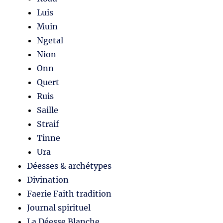
Luis
Muin
Ngetal
Nion
Onn
Quert
Ruis
Saille
Straif
Tinne
Ura
Déesses & archétypes
Divination
Faerie Faith tradition
Journal spirituel
La Déesse Blanche