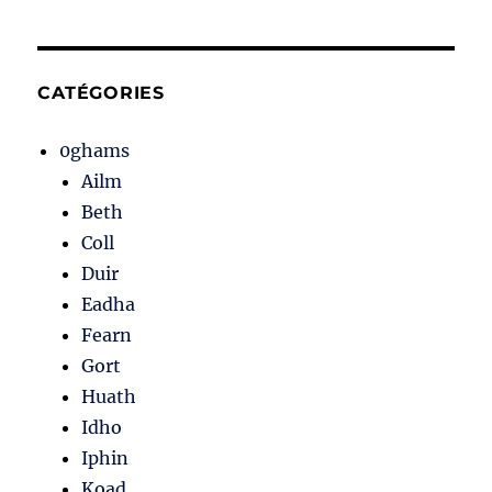
CATÉGORIES
0ghams
Ailm
Beth
Coll
Duir
Eadha
Fearn
Gort
Huath
Idho
Iphin
Koad