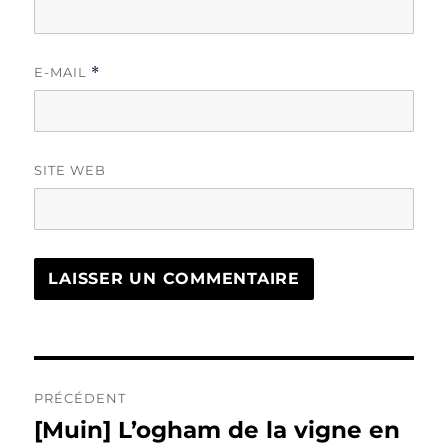
E-MAIL
*
SITE WEB
Navigation
PRÉCÉDENT
de
[Muin] L’ogham de la vigne en
Publication