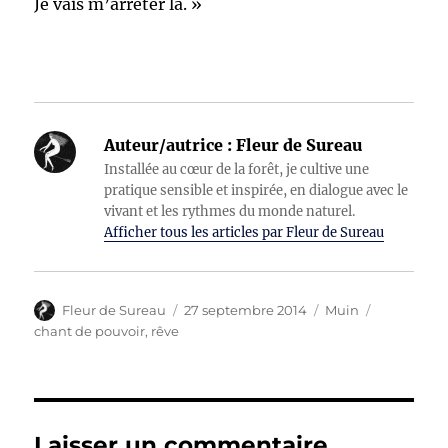
Je vais m’arrêter là. »
Auteur/autrice :
Fleur de Sureau
Installée au cœur de la forêt, je cultive une
pratique sensible et inspirée, en dialogue avec le
vivant et les rythmes du monde naturel.
Afficher tous les articles par Fleur de Sureau
Auteur
Publié
Catégories
Étiquettes
Fleur de Sureau
27 septembre 2014
Muin
le
chant de pouvoir
,
rêve
Laisser un commentaire