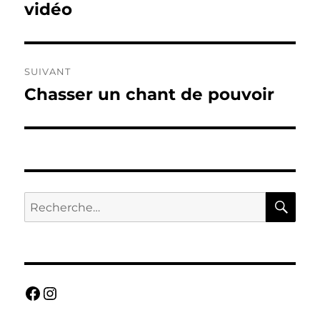
précédente :
vidéo
l’article
SUIVANT
Chasser un chant de pouvoir
Publication
suivante :
RE
Recherche
pour :
Facebook
Instagram