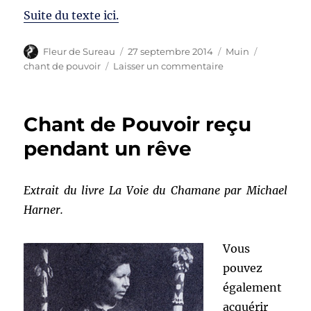
Suite du texte ici.
Auteur
Publié
Catégories
Étiquettes
Fleur de Sureau
27 septembre 2014
Muin
le
sur
chant de pouvoir
Laisser un commentaire
Chasser
un
chant
Chant de Pouvoir reçu
de
pouvoir
pendant un rêve
Extrait du livre La Voie du Chamane par Michael
Harner.
Vous
pouvez
également
acquérir