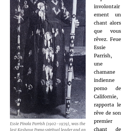
involontair
ement un
chant alors
que vous
rêvez. Feue
Essie
Parrish,
une
chamane
indienne
pomo de
Californie,
rapporta le
rêve de son
premier
Essie Pinola Parrish (1902–1979), was the
chant de
last Kashaya Pomo spiritual leader and an