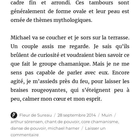
cadre fin et arrondi. Ces tambours sont
généralement de forme ovale et leur peau est
ornée de thèmes mythologiques.
Michael va se coucher et je sors sur la terrasse.
Un couple assis me regarde. Je sais qu’ils
brûlent de curiosité et voudraient bien savoir ce
que fait le groupe chamanique. Mais je ne me
sens pas capable de parler avec eux. Encore
agité, je m’assieds près du feu, pour laisser les
braises rougeoyantes, qui s’éteignent peu à
peu, calmer mon cœur et mon esprit.
Auteur
Publié
Catégories
Étiquettes
Fleur de Sureau
28 septembre 2014
Muin
le
arthur sörensen
,
chant de pouvoir
,
core chamanisme
,
danse de pouvoir
,
michael harner
Laisser un
sur
commentaire