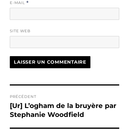
E-MAIL
*
SITE WEB
Navigation
PRÉCÉDENT
de
[Ur] L’ogham de la bruyère par
Publication
précédente :
Stephanie Woodfield
l’article