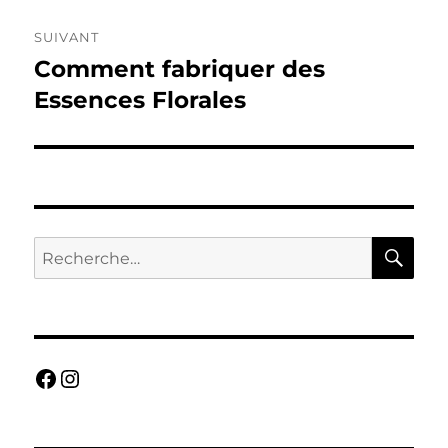
SUIVANT
Comment fabriquer des
Publication
suivante :
Essences Florales
RE
Recherche
pour :
Facebook
Instagram