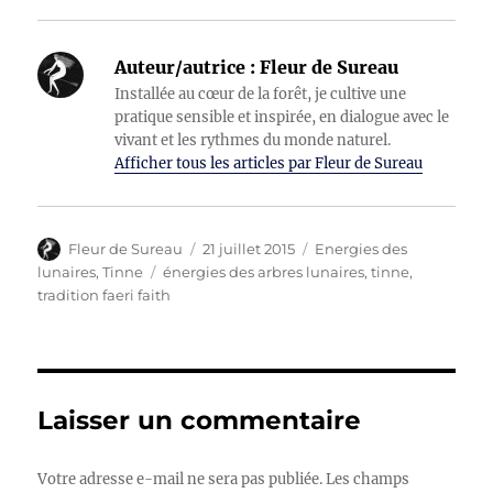
Auteur/autrice :
Fleur de Sureau
Installée au cœur de la forêt, je cultive une
pratique sensible et inspirée, en dialogue avec le
vivant et les rythmes du monde naturel.
Afficher tous les articles par Fleur de Sureau
Auteur
Publié
Catégories
Fleur de Sureau
21 juillet 2015
Energies des
le
Étiquettes
lunaires
,
Tinne
énergies des arbres lunaires
,
tinne
,
tradition faeri faith
Laisser un commentaire
Votre adresse e-mail ne sera pas publiée.
Les champs