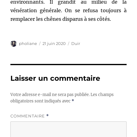
environnants. Il grandit au milieu de la
vénération générale. On se refusa toujours à
remplacer les chênes disparus à ses côtés.
Auteur
Publié
Catégories
pholiane
21 juin 2020
Duir
le
Laisser un commentaire
Votre adresse e-mail ne sera pas publiée.
Les champs
obligatoires sont indiqués avec
*
COMMENTAIRE
*