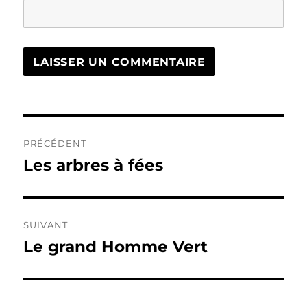
Navigation
PRÉCÉDENT
de
Les arbres à fées
Publication
précédente :
l’article
SUIVANT
Le grand Homme Vert
Publication
suivante :