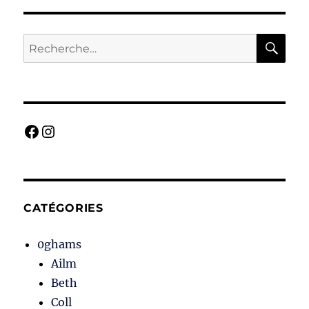
RE
Recherche
pour :
Facebook
Instagram
CATÉGORIES
0ghams
Ailm
Beth
Coll