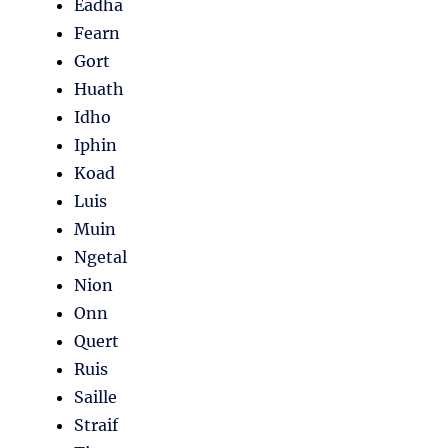
Eadha
Fearn
Gort
Huath
Idho
Iphin
Koad
Luis
Muin
Ngetal
Nion
Onn
Quert
Ruis
Saille
Straif