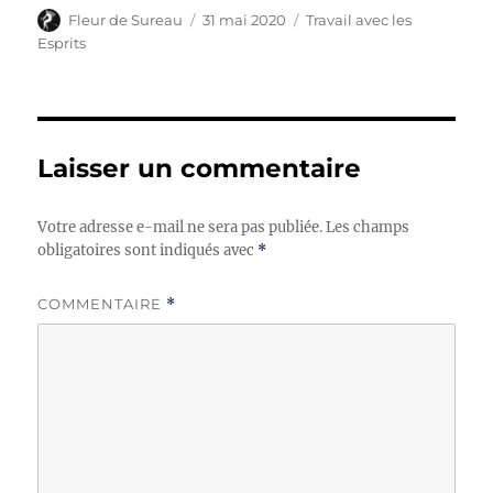
Auteur
Publié
Catégories
Fleur de Sureau
31 mai 2020
Travail avec les
le
Esprits
Laisser un commentaire
Votre adresse e-mail ne sera pas publiée.
Les champs
obligatoires sont indiqués avec
*
COMMENTAIRE
*