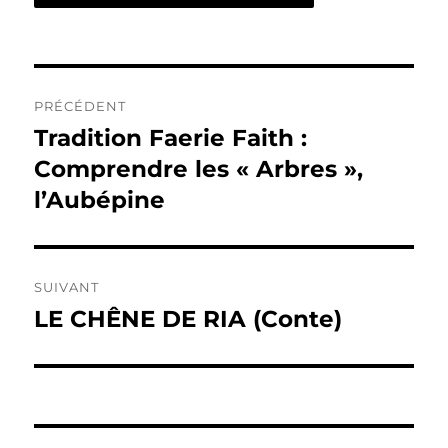
Navigation
PRÉCÉDENT
de
Tradition Faerie Faith :
Publication
précédente :
Comprendre les « Arbres »,
l’article
l’Aubépine
SUIVANT
LE CHÊNE DE RIA (Conte)
Publication
suivante :