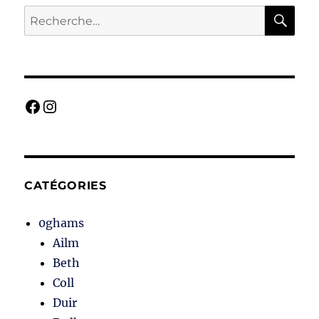
RE
Recherche
pour :
Facebook
Instagram
CATÉGORIES
0ghams
Ailm
Beth
Coll
Duir