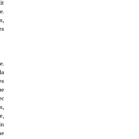
it
e.
s,
es
e.
la
es
ue
ec
s,
e,
in
ne