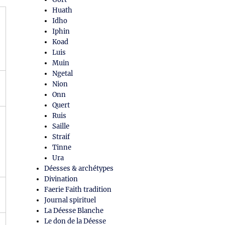
Huath
Idho
Iphin
Koad
Luis
Muin
Ngetal
Nion
Onn
Quert
Ruis
Saille
Straif
Tinne
Ura
Déesses & archétypes
Divination
Faerie Faith tradition
Journal spirituel
La Déesse Blanche
Le don de la Déesse