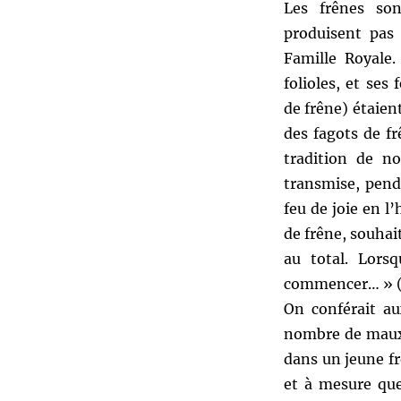
Les frênes son
produisent pas 
Famille Royale.
folioles, et ses
de frêne) étaien
des fagots de f
tradition de n
transmise, penda
feu de joie en 
de frêne, souhai
au total. Lorsq
commencer… » (V
On conférait au
nombre de maux.
dans un jeune frê
et à mesure que 