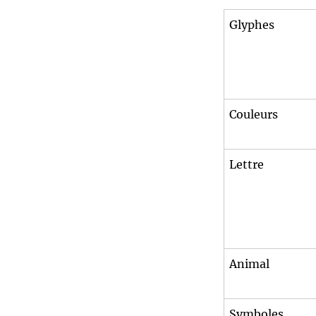
correspondances
Faerie
Glyphes
Faith
Couleurs
Lettre
Animal
Symboles