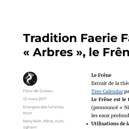
Tradition Faerie 
« Arbres », le Frê
Le Frêne
Extrait de la thè
Auteur
Fleur de Sureau
Tree Calendar
pa
Publié
10 mars 2017
Le Frêne est le
le
Catégories
Energies des lunaires
,
(pronouncé « Nio
Nion
les eaux profond
Étiquettes
faery faith
,
frêne
,
nion
,
Utilisations de l
ogham