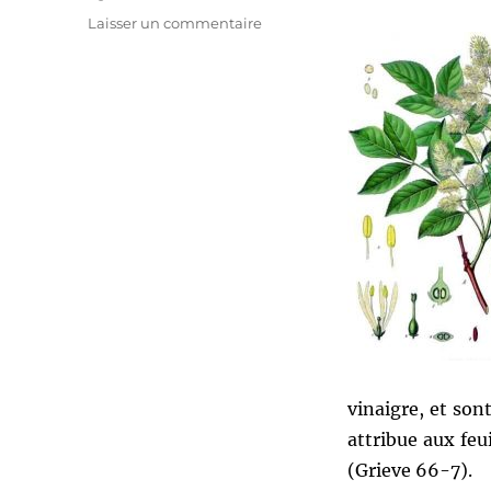
sur
Laisser un commentaire
Tradition
Faerie
Faith
:
Comprendre
les
«
Arbres
»,
le
Frêne
vinaigre, et son
attribue aux feu
(Grieve 66-7).