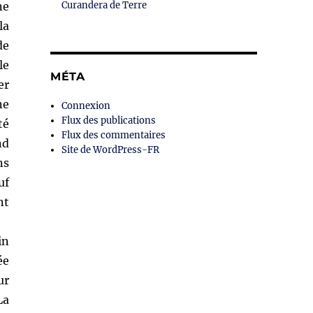
ne
Curandera de Terre
la
de
le
MÉTA
er
ne
Connexion
Flux des publications
té
Flux des commentaires
nd
Site de WordPress-FR
ns
uf
nt
in
ée
ur
La