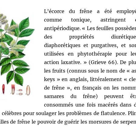
L’écorce du frêne a été employ
comme tonique, astringent 
antipériodique. « Les feuilles possède
des propriétés diurétique
diaphorétiques et purgatives, et so
utilisées en phytothérapie pour le
action laxative. » (Grieve 66). De plu
les fruits (connus sous le nom de « a
keys » en anglais, littéralement « cle
de frêne », en français on les nom
samares du frêne) peuvent êt
consommés une fois macérés dans 
t célèbres pour soulager les problèmes de flatulence. Pli
illes de frêne le pouvoir de guérir les morsures de serpen