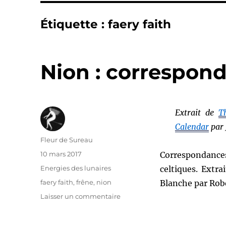
Étiquette :
faery faith
Nion : correspond
Extrait de
T
Calendar
par 
Auteur
Fleur de Sureau
Publié
10 mars 2017
Correspondances
le
Catégories
Energies des lunaires
celtiques. Extra
Étiquettes
faery faith
,
frêne
,
nion
Blanche par Rob
sur
Laisser un commentaire
Nion
: