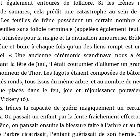
t également entourés de folklore. Si les frênes 
de samares, cela prédit une catastrophe au sein de 
 Les feuilles de frêne possèdent un certain nombre 
 feuilles sans foliole terminale (appelées également feuil
t utilisées pour la magie et la divination amoureuse. Brûl
rêne et boire à chaque fois qu’un des liens rompt est u
oël. « Une ancienne cérémonie scandinave nous a é
nt la fête de Juul, il était coutumier d’allumer un gra
l’honneur de Thor. Les fagots étaient composées de bâto
tés ronds, tous issus du même arbre, et au nombre de ne
ue placés dans le feu, joie et réjouissance pouvaie
ickery 16).
x frênes la capacité de guérir magiquement un certa
 On passait un enfant par la fente fraîchement effectu
ne, on pansait ensuite la blessure faite à l’arbre et au f
l’arbre cicatrisait, l’enfant guérissait de son hernie. 