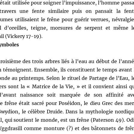
ait utilisée pour soigner l’impuissance, l’homme passa
ravers une fente similaire puis on pansait la fent
umes utilisaient le frêne pour guérir verrues, névralgie
l d’oreilles, teigne, morsures de serpent et même l
il (Vickery 17-19).
Symboles
troisième des trois arbres liés à l’eau au début de l’anné
n témoignent. Ensemble, ils constituent le temps avant 
de au printemps. Selon le rituel de Partage de l’Eau, l
rs sont la « Matrice de la Vie, » et il convient ainsi q
d’avant naissance soit marquée de son affinité av
e frêne était sacré pour Poséidon, le dieu Grec des mer
Gwydion, le célèbre Druide. Dans la mythologie nordiqu
ll, qui soutient le monde, est un frêne (Paterson 49). Od
re Yggdrasill comme monture (?) et des bâtonnets de frê