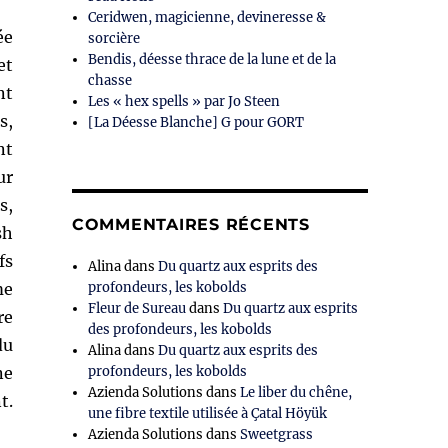
Ceridwen, magicienne, devineresse &
ée
sorcière
Bendis, déesse thrace de la lune et de la
et
chasse
nt
Les « hex spells » par Jo Steen
s,
[La Déesse Blanche] G pour GORT
nt
ur
s,
COMMENTAIRES RÉCENTS
sh
fs
Alina
dans
Du quartz aux esprits des
me
profondeurs, les kobolds
Fleur de Sureau
dans
Du quartz aux esprits
re
des profondeurs, les kobolds
du
Alina
dans
Du quartz aux esprits des
ne
profondeurs, les kobolds
Azienda Solutions
dans
Le liber du chêne,
t.
une fibre textile utilisée à Çatal Höyük
Azienda Solutions
dans
Sweetgrass