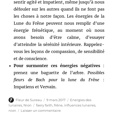
sentir agité et impatient, même jusqu’à nous
défouler sur les autres quand ils ne font pas
les choses à notre façon. Les énergies de la
Lune du Frêne peuvent nous remplir d’une
énergie frénétique, au moment où nous
avons besoin d’être calme, d’essayer
d’atteindre la sérénité intérieure. Rappelez-
vous les leçons de compassion, de sensibilité
et de conscience.
Pour surmonter ces énergies négatives
:
prenez une baguette de l’arbre.
Possibles
fleurs de Bach pour la lune du Frêne
:
Impatiens et Vervain.
Auteur
Publié
Catégories
Fleur de Sureau
9 mars 2017
Energies des
le
Étiquettes
lunaires
,
Nion
faery faith
,
frêne
,
influences lunaires
,
sur
nion
Laisser un commentaire