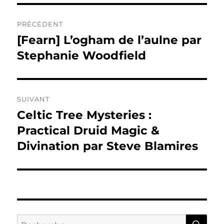
Navigation
PRÉCÉDENT
de
[Fearn] L’ogham de l’aulne par
Publication
précédente :
Stephanie Woodfield
l’article
SUIVANT
Celtic Tree Mysteries :
Publication
suivante :
Practical Druid Magic &
Divination par Steve Blamires
RE
Recherche