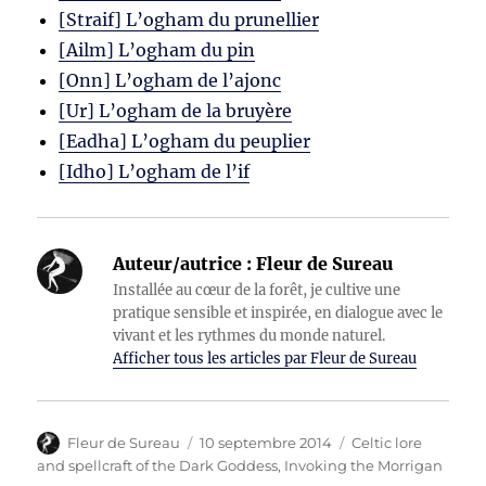
[Straif] L’ogham du prunellier
[Ailm] L’ogham du pin
[Onn] L’ogham de l’ajonc
[Ur] L’ogham de la bruyère
[Eadha] L’ogham du peuplier
[Idho] L’ogham de l’if
Auteur/autrice :
Fleur de Sureau
Installée au cœur de la forêt, je cultive une
pratique sensible et inspirée, en dialogue avec le
vivant et les rythmes du monde naturel.
Afficher tous les articles par Fleur de Sureau
Auteur
Publié
Catégories
Fleur de Sureau
10 septembre 2014
Celtic lore
le
and spellcraft of the Dark Goddess, Invoking the Morrigan